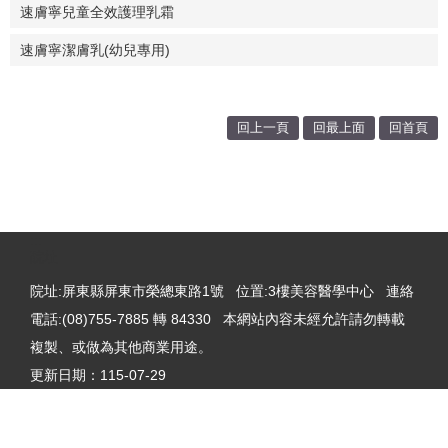
速膚寧兒童全效護理乳霜
速膚寧潔膚乳(幼兒專用)
回上一頁
回最上面
回首頁
:::
院址
院址:屏東縣屏東市榮總東路1號 位置:3樓美容醫學中心 連絡
電話:(08)755-7885 轉 84330 本網站內容未經允許請勿轉載
複製、或做為其他商業用途。
更新日期：
115-07-29