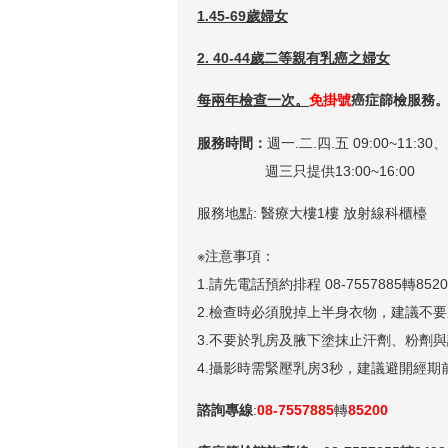
1.45-69歲婦女
2. 40-44歲二等親有乳癌之婦女
每兩年檢查一次。
免掛號
癌症篩檢服務
服務時間：
週一.二.四.五 09:00~11:30、1
週三只提供13:00~16:00
服務地點: 醫療大樓1樓 放射線科櫃檯
※注意事項：
1.請先電話預約排程 08-7557885轉8520
2.檢查時必須脫掉上半身衣物，建議不
3.不要於乳房及腋下塗抹止汗劑、粉劑
4.攝影時需緊壓乳房3秒，建議避開經
諮詢專線
:
08-7557885
轉
85200