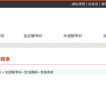
網站導覽
回首頁
屏
:::
學部
急診醫學科
外傷醫學科
務職掌
頁
加護醫學科
堅強團隊
業務職掌