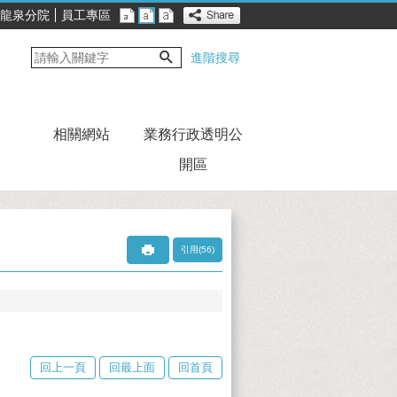
龍泉分院
員工專區
進階搜尋
相關網站
業務行政透明公
開區
引用(56)
回上一頁
回最上面
回首頁