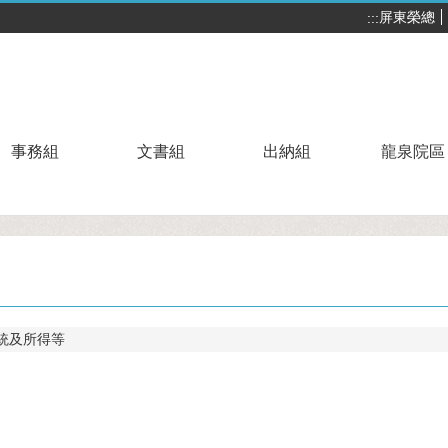
屏東榮總
:::
事務組
文書組
出納組
龍泉院區
統及所得等