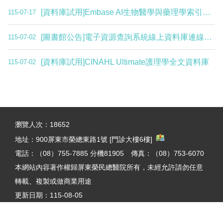
[資料庫試用]Embase AI生物醫學與藥理學索引摘要資料庫
115-07-17
[圖書館公告]電子資源查詢系統線上資料庫連線問題(更新)
115-07-02
[資料庫試用]CINAHL Ultimate護理學全文資料庫
115-07-02
:::
瀏覽人次：
18652
地址：
900屏東市榮總東路1號 [門診大樓6樓]
電話：（08）755-7885 分機81905 傳真：（08）753-6070
本網站內容著作權歸屏東榮民總醫院所有，未經允許請勿任意
轉載、複製或做商業用途
更新日期：
115-08-05