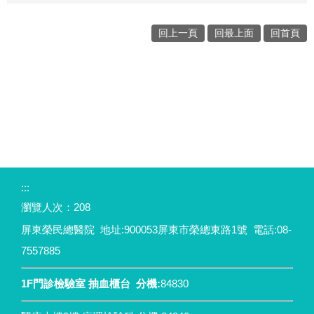
回上一頁
回最上面
回首頁
:::
瀏覽人次：
208
屏東榮民總醫院 地址:900053屏東市榮總東路1號 電話:08-
7557885
1F門診檢驗室 抽血櫃台 分機:
84830