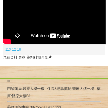
undefined
113-12-18
詳細資料
更多 藥劑科簡介影片
:::
門診藥局:醫療大樓一樓 住院&急診藥局:醫療大樓一樓 藥
庫:醫療大樓B1
藥物諮詢專線 08-7557885# 85133