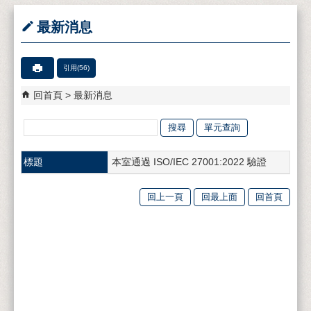
最新消息
引用(56)
回首頁
最新消息
單元查詢
關
鍵
標題
本室通過 ISO/IEC 27001:2022 驗證
字
回上一頁
回最上面
回首頁