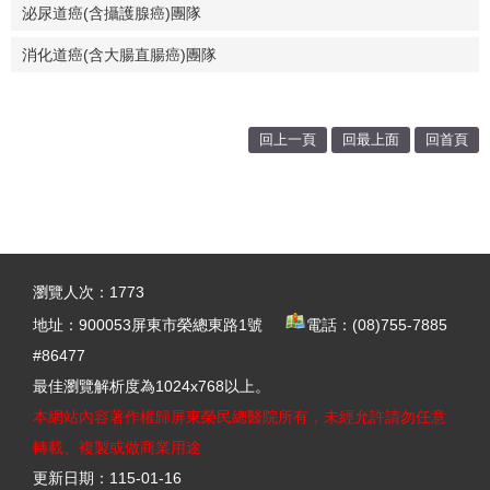
泌尿道癌(含攝護腺癌)團隊
消化道癌(含大腸直腸癌)團隊
回上一頁
回最上面
回首頁
:::
瀏覽人次：
1773
地址：
900053屏東市榮總東路1號
電話：(08)755-7885
#86477
最佳瀏覽解析度為1024x768以上。
本網站內容著作權歸屏東榮民總醫院所有，未經允許請勿任意
轉載、複製或做商業用途
更新日期：
115-01-16