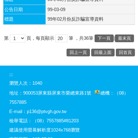
公告日期
99-03-09
標題
99年02月份反詐騙宣導資料
第
頁，每頁顯示
筆
，共36筆
|
下一頁
最末頁
回上一頁
回最上面
回首頁
:::
瀏覽人次：
1040
地址：900053
屏東縣屏東市榮總東路1號
總機：（08）
7557885
E-mail：p136@ptvgh.gov.tw
檢舉電話：（08）7557885#81203
建議使用螢幕解析度1024x768瀏覽