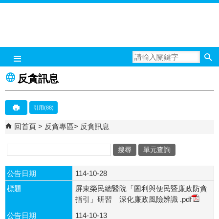
跳到主要內容區塊
反貪訊息
引用(88)
回首頁
反貪專區
反貪訊息
單元查詢
關
鍵
公告日期
114-10-28
字
標題
屏東榮民總醫院「圖利與便民暨廉政防貪
指引」研習 深化廉政風險辨識
.pdf
公告日期
114-10-13