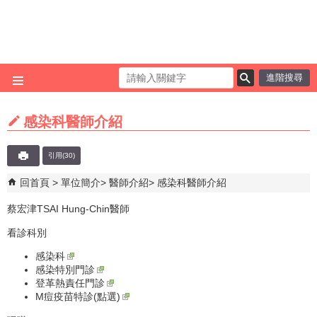
跳到主要內容區塊
進階搜尋
感染科醫師介紹
引用(30)
回首頁
單位簡介
醫師介紹
感染科醫師介紹
蔡宏津TSAI Hung-Chin醫師
看診科別
感染科
感染特別門診
登革熱責任門診
M痘疫苗特診(點選)