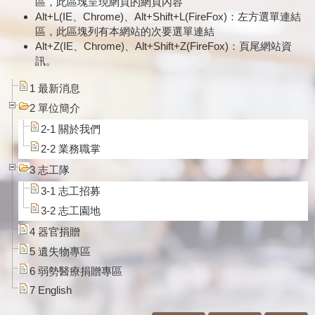
區，此區塊呈現網頁的網頁內容
Alt+L(IE、Chrome)、Alt+Shift+L(FireFox)：左方選單連結
區，此區塊列有本網站的次要選單連結
Alt+Z(IE、Chrome)、Alt+Shift+Z(FireFox)：頁尾網站資
訊。
1 最新消息
2 單位簡介
2-1 關於我們
2-2 業務職掌
3 志工隊
3-1 志工招募
3-2 志工園地
4 器官捐贈
5 遺失物專區
6 弱勢醫療捐贈專區
7 English