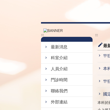
跳到主要內容區塊
:::
:::
最
最新消息
🎊
科室介紹
本科
人員介紹
門診時間
🎊
聯絡我們
國
外部連結
本科於
止上班