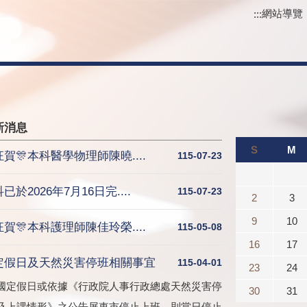
網站導覽
:::
新消息
S
M
狂賀🎊本科醫學物理師陳曉....
115-07-23
已於2026年7月16日完....
115-07-23
2
3
9
10
狂賀🎊本科護理師陳佳玲榮....
115-05-08
16
17
定假日及天然災害停班相關事宜
115-04-01
23
24
國定假日或依據《行政院人事行政總處天然災害停
30
31
及上課情形》之公告屏東市停止上班，則當日停止