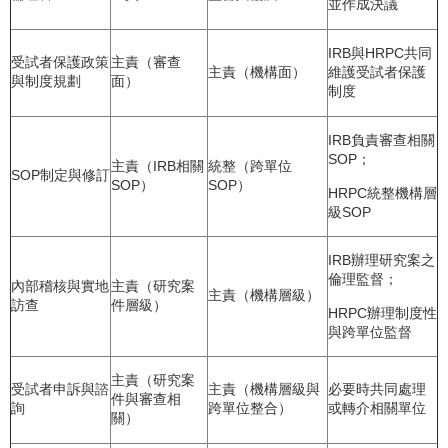
並作成決議
IRB與HRPC共同
受試者保護政策
主責（審查
主責（機構面）
維護受試者保護
與制度規劃
面）
制度
IRB負責審查相關
SOP；
主責（IRB相關
統整（跨單位
SOP制定與修訂
SOP）
SOP）
HRPC統整機構層
級SOP
IRB辦理研究案之
倫理監督；
內部稽核與實地
主責（研究案
主責（機構層級）
訪查
件層級）
HRPC辦理制度性
與跨單位監督
主責（研究案
受試者申訴與諮
主責（機構層級與
必要時共同處理
件與審查相
詢
跨單位整合）
或轉介相關單位
關）