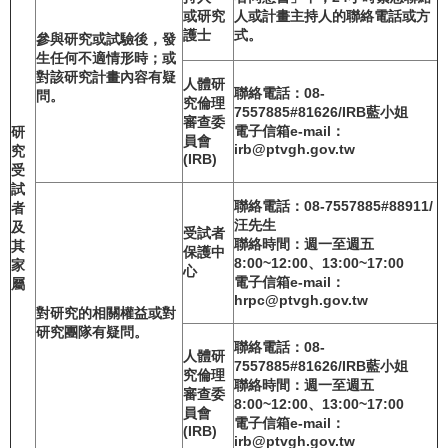
或研究
人或計畫主持人的聯絡電話或方
護士
式。
參與研究或試驗後，發
生任何不適情形時；或
對該研究計畫內容有疑
人體研
聯絡電話：08-
問。
究倫理
7557885#81626/IRB
藍小姐
審查委
電子信箱e-mail
：
研
員會
irb@ptvgh.gov.tw
究
(IRB)
受
試
聯絡電話：08-7557885#88911/
者
汪先生
及
受試者
聯絡時間：週一至週五
其
保護中
8:00~12:00
、13:00~17:00
家
心
電子信箱e-mail
：
屬
hrpc@ptvgh.gov.tw
對研究的相關權益或對
研究團隊有疑問。
聯絡電話：08-
人體研
7557885#81626/IRB
藍小姐
究倫理
聯絡時間：週一至週五
審查委
8:00~12:00
、13:00~17:00
員會
電子信箱e-mail
：
(IRB)
irb@ptvgh.gov.tw