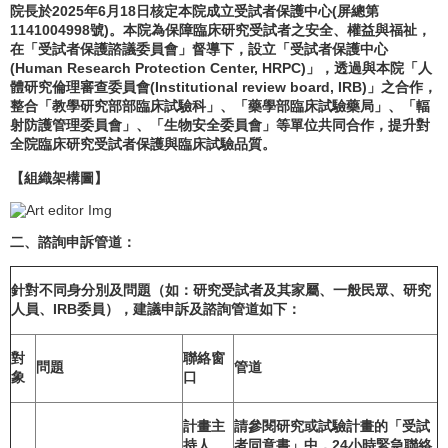
院長於2025
年6
月18
日核定本院成立受試者保護中心(
屏總第
1141004998
號)
。本院為保障臨床研究受試者之安全、權益與福祉，
在「受試者保護諮議委員會」督導下，設立「受試者保護中心
(Human Research Protection Center, HRPC)
」，透過與本院「人
體研究倫理審查委員會(Institutional review board, IRB)
」之合作，
整合「教學研究部部臨床試驗科」、「藥學部臨床試驗藥局」、「輻
射防護管理委員會」、「生物安全委員會」等單位共同合作，提升對
全院臨床研究受試者保護與臨床試驗品質。
【組織架構圖】
二、
諮詢申訴管道
：
針對不同身分別及問題（如：研究受試者及其家屬、一般民眾、研究
人員、IRB
委員），建議申訴及諮詢管道如下：
對
聯絡窗
問題
管道
象
口
計畫主
請參閱研究或試驗計畫的「受試
持人
者同意書」中，24
小時緊急聯絡