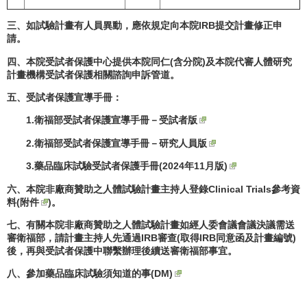
三、如試驗計畫有人員異動，應依規定向本院IRB
提交計畫修正申
請。
四、本院受試者保護中心提供本院同仁(
含分院)
及本院代審人體研究
計畫機構受試者保護相關諮詢申訴管道。
五、受試者保護宣導手冊：
1.
衛福部受試者保護宣導手冊－受試者版
2.
衛福部受試者保護宣導手冊－研究人員版
3.
藥品臨床試驗受試者保護手冊(2024
年11
月版)
六、本院非廠商贊助之人體試驗計畫主持人登錄Clinical Trials
參考資
料(
附件
)
。
七、有關本院非廠商贊助之人體試驗計畫如經人委會議會議決議需送
審衛福部，請計畫主持人先通過IRB
審查(
取得IRB
同意函及計畫編號)
後，再與受試者保護中聯繫辦理後續送審衛福部事宜。
八、
參加藥品臨床試驗須知道的事(DM)