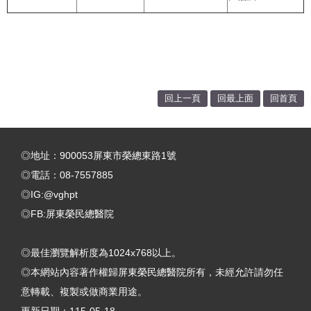
回上一頁
回最上面
回首頁
:::
◎地址：900053屏東市榮總東路1號
◎電話：08-7557885
◎IG:@vghpt
◎FB:屏東榮民總醫院
◎最佳瀏覽解析度為1024x768以上。
◎本網站內容著作權歸屏東榮民總醫院所有，未經允許請勿任
意轉載、複製或做商業用途。
更新日期：
115-05-18