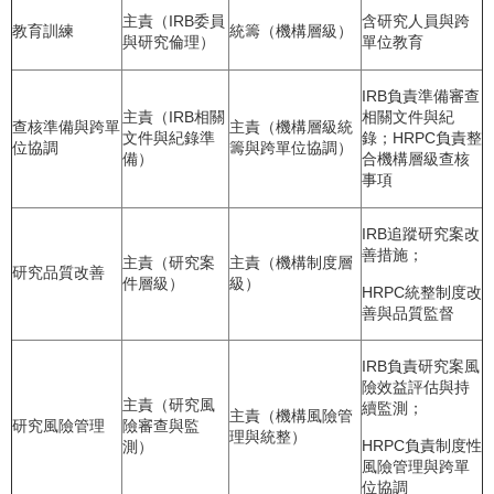
主責（IRB委員
含研究人員與跨
教育訓練
統籌（機構層級）
與研究倫理）
單位教育
IRB負責準備審查
主責（IRB相關
相關文件與紀
查核準備與跨單
主責（機構層級統
文件與紀錄準
錄；HRPC負責整
位協調
籌與跨單位協調）
備）
合機構層級查核
事項
IRB追蹤研究案改
善措施；
主責（研究案
主責（機構制度層
研究品質改善
件層級）
級）
HRPC統整制度改
善與品質監督
IRB負責研究案風
險效益評估與持
主責（研究風
續監測；
主責（機構風險管
研究風險管理
險審查與監
理與統整）
HRPC負責制度性
測）
風險管理與跨單
位協調