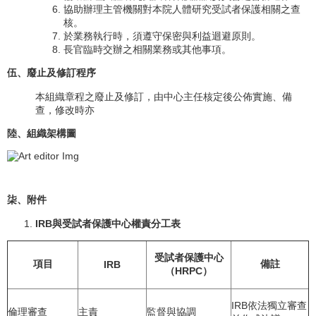
協助辦理主管機關對本院人體研究受試者保護相關之查
核。
於業務執行時，須遵守保密與利益迴避原則。
長官臨時交辦之相關業務或其他事項。
伍、廢止及修訂程序
本組織章程之廢止及修訂，由中心主任核定後公佈實施、備
查，修改時亦
陸、組織架構圖
柒、附件
IRB
與受試者保護中心權責分工表
受試者保護中心
項目
備註
IRB
（HRPC）
IRB依法獨立審查
倫理審查
主責
監督與協調