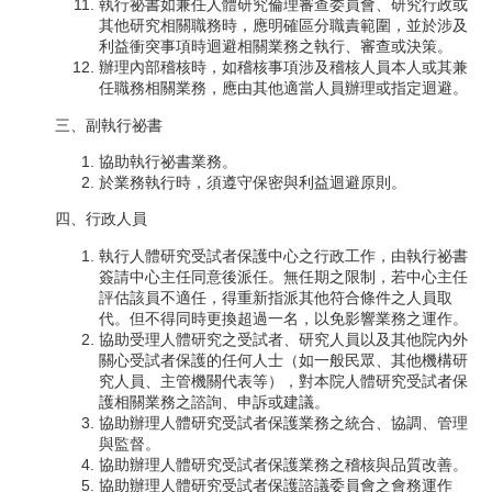
執行祕書如兼任人體研究倫理審查委員會、研究行政或
其他研究相關職務時，應明確區分職責範圍，並於涉及
利益衝突事項時迴避相關業務之執行、審查或決策。
辦理內部稽核時，如稽核事項涉及稽核人員本人或其兼
任職務相關業務，應由其他適當人員辦理或指定迴避。
三、副執行祕書
協助執行祕書業務。
於業務執行時，須遵守保密與利益迴避原則。
四、行政人員
執行人體研究受試者保護中心之行政工作，由執行祕書
簽請中心主任同意後派任。無任期之限制，若中心主任
評估該員不適任，得重新指派其他符合條件之人員取
代。但不得同時更換超過一名，以免影響業務之運作。
協助受理人體研究之受試者、研究人員以及其他院內外
關心受試者保護的任何人士（如一般民眾、其他機構研
究人員、主管機關代表等），對本院人體研究受試者保
護相關業務之諮詢、申訴或建議。
協助辦理人體研究受試者保護業務之統合、協調、管理
與監督。
協助辦理人體研究受試者保護業務之稽核與品質改善。
協助辦理人體研究受試者保護諮議委員會之會務運作