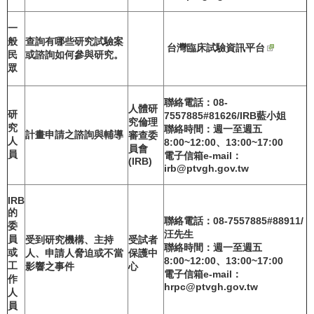
一
般
查詢有哪些研究試驗案
台灣臨床試驗資訊平台
民
或諮詢如何參與研究。
眾
聯絡電話：08-
人體研
研
7557885#81626/IRB
藍小姐
究倫理
究
聯絡時間：週一至週五
計畫申請之諮詢與輔導
審查委
人
8:00~12:00
、13:00~17:00
員會
員
電子信箱e-mail
：
(IRB)
irb@ptvgh.gov.tw
IRB
的
聯絡電話：08-7557885#88911/
委
汪先生
員
受到研究機構、主持
受試者
聯絡時間：週一至週五
或
人、申請人脅迫或不當
保護中
8:00~12:00
、13:00~17:00
工
影響之事件
心
電子信箱e-mail
：
作
hrpc@ptvgh.gov.tw
人
員