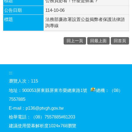
標題
公務員必看！什麼是弊案？
公告日期
114-10-06
標題
法務部廉政署設置公益揭弊者保護法律諮
詢專線
回上一頁
回最上面
回首頁
:::
瀏覽人次：
115
地址：900053
屏東縣屏東市榮總東路1號
總機：（08）
7557885
E-mail：p136@ptvgh.gov.tw
檢舉電話：（08）7557885#81203
建議使用螢幕解析度1024x768瀏覽