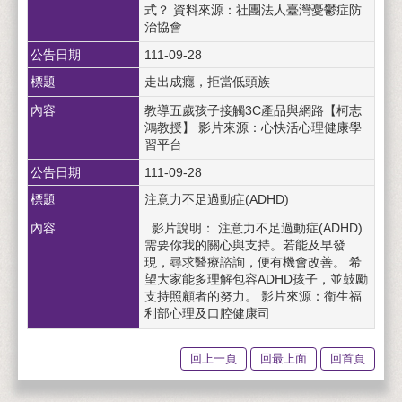
式？ 資料來源：社團法人臺灣憂鬱症防
治協會
公告日期
111-09-28
標題
走出成癮，拒當低頭族
內容
教導五歲孩子接觸3C產品與網路【柯志
鴻教授】 影片來源：心快活心理健康學
習平台
公告日期
111-09-28
標題
注意力不足過動症(ADHD)
內容
影片說明： 注意力不足過動症(ADHD)
需要你我的關心與支持。若能及早發
現，尋求醫療諮詢，便有機會改善。 希
望大家能多理解包容ADHD孩子，並鼓勵
支持照顧者的努力。 影片來源：衛生福
利部心理及口腔健康司
回上一頁
回最上面
回首頁