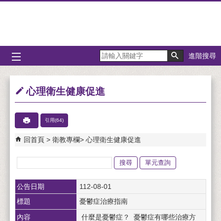
跳到主要內容區塊
進階搜尋
心理衛生健康促進
引用(64)
回首頁
衛教專欄
心理衛生健康促進
單元查詢
關
鍵
公告日期
112-08-01
字
標題
憂鬱症治療指南
內容
什麼是憂鬱症？ 憂鬱症有哪些治療方