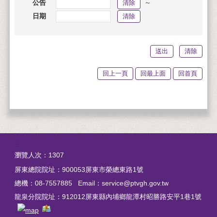
公告
～
日期
回上一頁
回最上面
回首頁
:::
瀏覽人次：
1307
屏東總院院址：900053屏東市榮總東路1號
總機：08-7557885 Email：service@ptvgh.gov.tw
龍泉分院院址：
912012屏東縣內埔鄉龍潭村昭勝路安平1巷1號