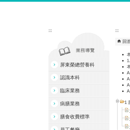
跳到主要內容區塊
:::
:::
回
屏東榮總營養科
A
認識本科
A
A
臨床業務
A
1
病膳業務
膳食收費標準
員工餐廳