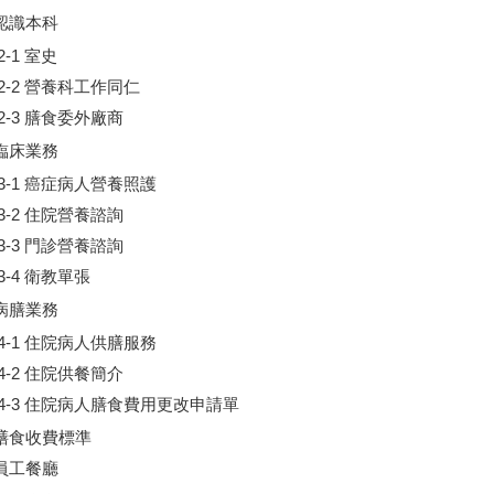
 認識本科
2-1 室史
2-2 營養科工作同仁
2-3 膳食委外廠商
 臨床業務
3-1 癌症病人營養照護
3-2 住院營養諮詢
3-3 門診營養諮詢
3-4 衛教單張
 病膳業務
4-1 住院病人供膳服務
4-2 住院供餐簡介
4-3 住院病人膳食費用更改申請單
 膳食收費標準
 員工餐廳