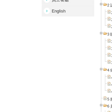
2
English
3
4
5
6