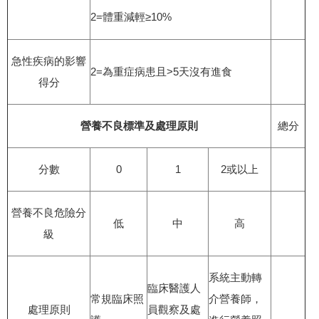
2=體重減輕≥10%
急性疾病的影響
2=為重症病患且>5天沒有進食
得分
營養不良標準及處理原則
總分
分數
0
1
2或以上
營養不良危險分
低
中
高
級
系統主動轉
臨床醫護人
常規臨床照
介營養師，
處理原則
員觀察及處