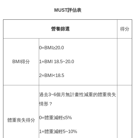
MUST
評估表
營養篩選
得分
0=BMI≥20.0
BMI得分
1=BMI 18.5~20.0
2=BMI<18.5
過去3~6個月無計畫性減重的體重喪失
情形？
0=體重減輕≤5%
體重喪失得分
1=體重減輕5~10%