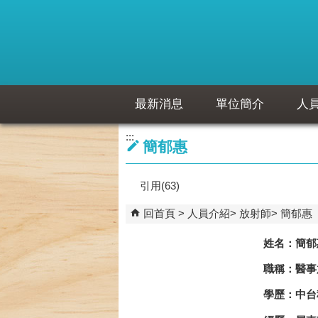
跳到主要內容區塊
最新消息
單位簡介
人
:::
簡郁惠
引用(63)
回首頁
人員介紹
放射師
簡郁惠
姓名：簡郁
職稱：醫事
學歷：中台