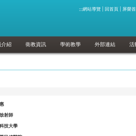
網站導覽
回首頁
屏榮首
:::
員介紹
衛教資訊
學術教學
外部連結
活
惠
放射師
科技大學