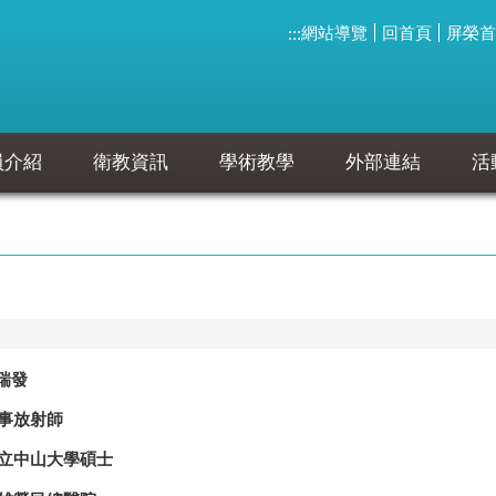
網站導覽
回首頁
屏榮首
:::
員介紹
衛教資訊
學術教學
外部連結
活
瑞發
事放射師
立中山大學碩士