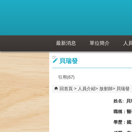
跳到主要內容區塊
最新消息
單位簡介
人
:::
貝瑞發
引用(67)
回首頁
人員介紹
放射師
貝瑞發
姓名: 貝
職稱：醫
學歷：國