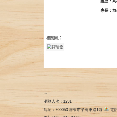
經歷：高
專長：放射
相關圖片
:::
瀏覽人次：
1291
院址：
900053 屏東市榮總東路1號
電話：