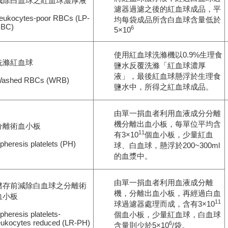
減除白血球之紅血球濃厚液
濾器過濾之後的紅血球成品，平
eukocytes-poor RBCs (LP-
均每袋成品所含白血球含量低於
BC)
6
5×10
使用紅血球洗滌機以0.9%生理食
洗滌紅血球
鹽水反覆洗滌「紅血球濃厚
液」，最後紅血球懸浮於生理食
ashed RBCs (WRB)
鹽水中，所得之紅血球成品。
由單一捐血者利用血液成分分離
機分離出血小板，每單位平均含
分離術血小板
11
有3×10
個血小板，少量紅血
pheresis platelets (PH)
球、白血球，懸浮於200~300ml
的血漿中。
由單一捐血者利用血液成分離
儲存前減除白血球之分離術
機，分離出血小板，再經過白血
血小板
11
球過濾器處理而成，含有3×10
pheresis platelets-
個血小板，少量紅血球，白血球
eukocytes reduced (LR-PH)
6
含量則少於5×10
/袋。