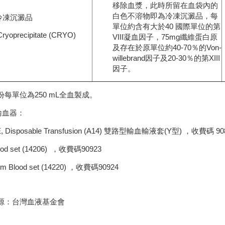
移除血漿，此時所留在血袋內的
白色不溶物即為冷凍沉澱品，每
冷凍沉澱品
單位約含有大於40 國際單位的第
ryoprecipitate (CRYO)
VIII凝血因子，75mg纖維蛋白原
及存在於原單位約40-70％的Von-
willebrand因子及20-30％的第XIII
因子。
份每單位為250 mL全血製成。
輸血器：
E, Disposable Transfusion (A14) 雙路型輸血輸液套(Y型) ，收費碼 90
lood set (14206) ，收費碼90923
um Blood set (14220) ，收費碼90924
源：台灣血液基金會