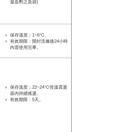
凝血劑之血袋)
保存溫度：1~6℃。
有效期限：開封洗滌後24小時
內需使用完畢。
保存溫度：22~24℃恆溫震盪
器內持續搖盪。
有效期限：5天。