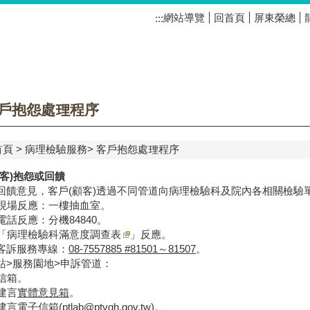
網站導覽
回首頁
屏東榮總
:::
戶抱怨處理程序
首頁
病理檢驗服務
客戶抱怨處理程序
顧客)抱怨或回饋
回饋意見，客戶(顧客)透過不同管道向病理檢驗科及院內各相關檢驗
經由現場反應：一樓抽血室。
過電話反應：分機84840。
「
病理檢驗科滿意度調查表
」反應。
客訴服務專線：
08-7557885 #81501～81507
。
站>服務園地>申訴管道：
長信箱。
客建言
實體意見箱
。
客建言
電子信箱
(ptlab@ptvgh.gov.tw)。