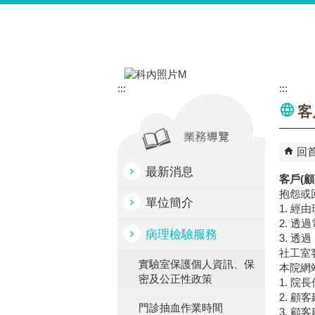
跳到主要內容區塊
:::
:::
客
回
最新消息
客戶(
抱怨或
單位簡介
1. 
2. 透
病理檢驗服務
3. 透過
社工室
實驗室保護個人資訊、保
本院網
密及公正性政策
1. 院
2. 顧
門診抽血作業時間
3. 顧