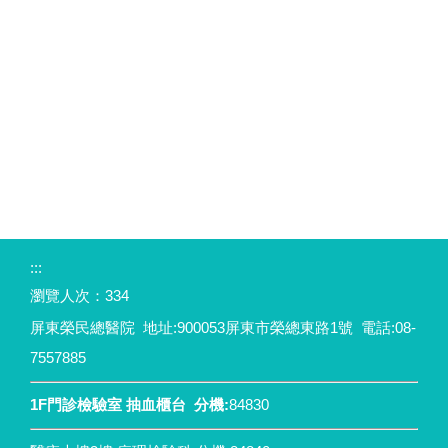
:::
瀏覽人次：
334
屏東榮民總醫院 地址:900053屏東市榮總東路1號 電話:08-
7557885
1F門診檢驗室 抽血櫃台 分機:
84830