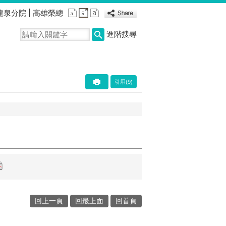
龍泉分院
高雄榮總
進階搜尋
引用(9)
回上一頁
回最上面
回首頁