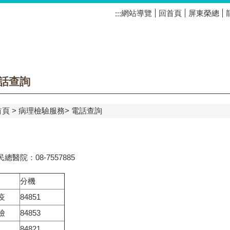
網站導覽
回首頁
屏東榮總
:::
話查詢
首頁
病理檢驗服務
電話查詢
總醫院：08-7557885
分機
疫
84851
檢
84853
84821