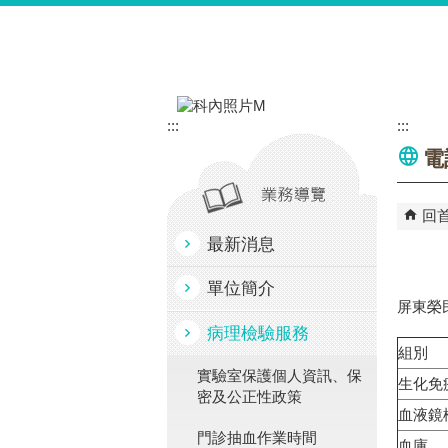
跳到主要內容區塊
:::
:::
電
回
最新消息
單位簡介
屏東榮民
病理檢驗服務
組別
實驗室保護個人資訊、保
生化免
密及公正性政策
血液鏡
門診抽血作業時間
血庫