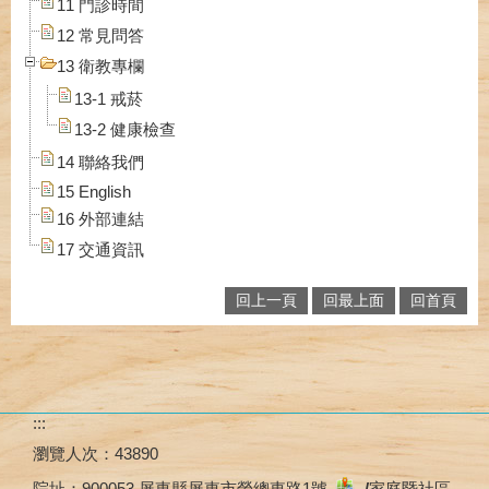
11 門診時間
12 常見問答
13 衛教專欄
13-1 戒菸
13-2 健康檢查
14 聯絡我們
15 English
16 外部連結
17 交通資訊
回上一頁
回最上面
回首頁
:::
瀏覽人次：
43890
院址：
900053 屏東縣屏東市榮總東路1號
/
家庭暨社區