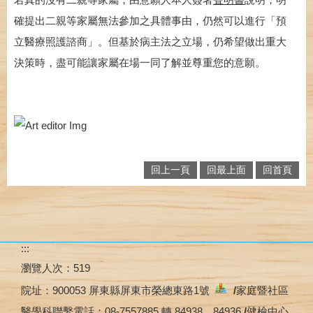
確提出二親等家屬無法參加之具體事由，仍然可以進行「預
立醫療照護諮商」。但基於病主法之立場，仍希望做出重大
決策時，盡可能讓家屬在場一同了解並尊重您的意願。
回上一頁
回最上面
回首頁
:::
瀏覽人次：
519
院址：
900053 屏東縣屏東市榮總東路1號
/
家庭暨社區
醫學科聯繫電話：08-7557885 轉 84938、84936
/
健檢中心