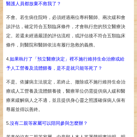
醫護人員都放棄不救我了？
不會。若生病住院時，必須經過兩位專科醫師、兩次緩和會
診評估，確定符合五類臨床條件，才會執行您的預立醫療決
定。若還未經過嚴謹的評估流程，或評估後不符合五類臨床
條件，則醫院和醫師依法有履行急救的義務。
4.
如果執行了「預立醫療決定」裡不施行維持生命治療或給
予人工營養及流體餵養，是不是就只能等死了？
不是。依據病主法規定，若終止、撤除或不施行維持生命治
療或人工營養及流體餵養後，醫療單位仍需提供病人緩和醫
療來緩解病人之不適，並且提供身心靈之照護確保病人保有
尊嚴並得以善終。
5.
沒有二親等家屬可以陪同參與怎麼辦？
若真的沒有二親等家屬，由意願人本人簽署
聲明書
說明，明