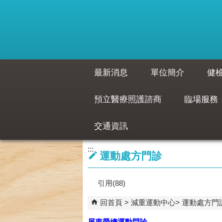
跳到主要內容區塊
最新消息
單位簡介
健
預立醫療照護諮商
臨場服務
交通資訊
:::
運動處方門診
引用(88)
回首頁
減重運動中心
運動處方門
屏東榮總運動門診