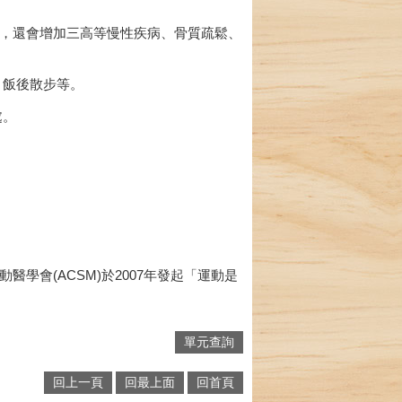
，還會增加三高等慢性疾病、骨質疏鬆、
，飯後散步等。
處。
會(ACSM)於2007年發起「運動是
單元查詢
回上一頁
回最上面
回首頁