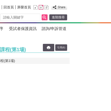
覽
回首頁
屏榮首頁
進階搜尋
序
受試者保護資訊
諮詢/申訴管道
引用(6)
程(第1場)
(第1場)