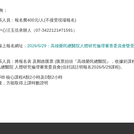
無；
人員：報名費400元/人(不接受現場報名)
玉弦承辦人（07-3422121#71591）
線上報名網址：
2026/5/29：高雄榮民總醫院人體研究倫理審查委員會
人員：將報名表 及郵政匯票 (匯票抬頭『高雄榮民總醫院』，收據於課程
醫院 人體研究倫理審查委員會(信封請註明報名2026/5/29課程)。
RB 核心課程A類2小時及D類2小時
後，方能取得上課時數證明