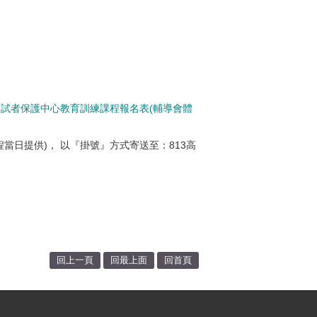
暨受試者保護中心教育訓練課程報名表(輔導會體
當日提供)， 以『掛號』方式寄送至：813高
回上一頁
回最上面
回首頁