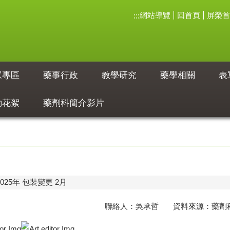
網站導覽
回首頁
屏榮首
:::
眾專區
藥事行政
教學研究
藥學相關
表
動花絮
藥劑科簡介影片
2025年 包裝變更 2月
聯絡人：吳承哲 資料來源：藥劑科 聯