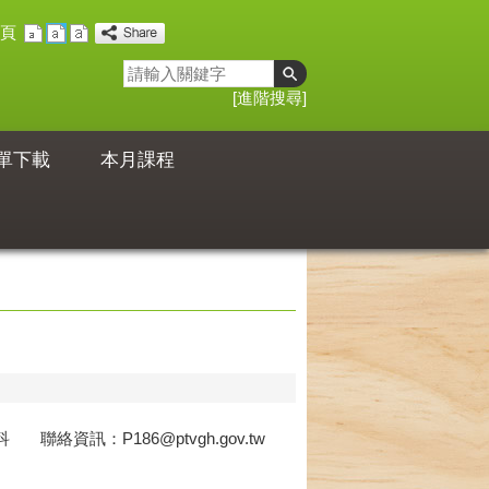
頁
進階搜尋
單下載
本月課程
絡資訊：P186@ptvgh.gov.tw