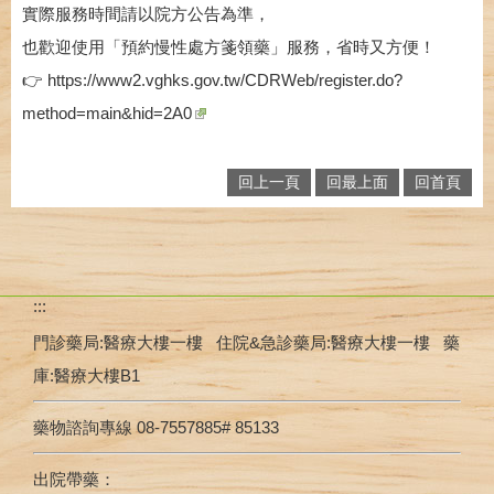
實際服務時間請以院方公告為準，
也歡迎使用「預約慢性處方箋領藥」服務，省時又方便！
👉
https://www2.vghks.gov.tw/CDRWeb/register.do?
method=main&hid=2A0
回上一頁
回最上面
回首頁
:::
門診藥局:醫療大樓一樓 住院&急診藥局:醫療大樓一樓 藥
庫:醫療大樓B1
藥物諮詢專線 08-7557885# 85133
出院帶藥：