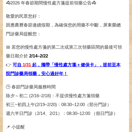
🐴
2026 年春節期間慢性處方箋提前領藥公告
🐴
敬愛的民眾您好：
因應農曆春節連續假期，為確保您的用藥不中斷，屏東榮總
門診藥局提醒您：
📅 若您的慢性處方箋的第二次或第三次領藥區間的最後可領
藥日期介於
2/14–2/22
👉
可自
1/31
起，攜帶「慢性處方箋＋健保卡」，提前至本
院門診藥局領藥，安心過好年！
🕒 春節門診藥局服務時間
除夕～初二 (2/16–2/18)：不提供慢性處方箋領藥
初三~初四上午(2/19–2/20)：08:30–12:00（部分門診）
週六半日門診（2/14、2/21）：08:30–12:00 （假日門診）
📌 小提醒