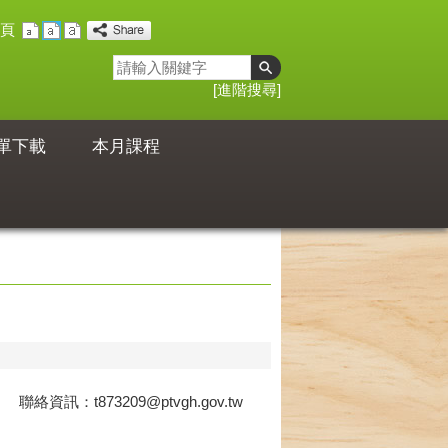
頁
進階搜尋
單下載
本月課程
訊：t873209@ptvgh.gov.tw