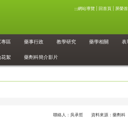
網站導覽
回首頁
屏榮首
:::
眾專區
藥事行政
教學研究
藥學相關
表
動花絮
藥劑科簡介影片
聯絡人：吳承哲 資料來源：藥劑科 聯絡資