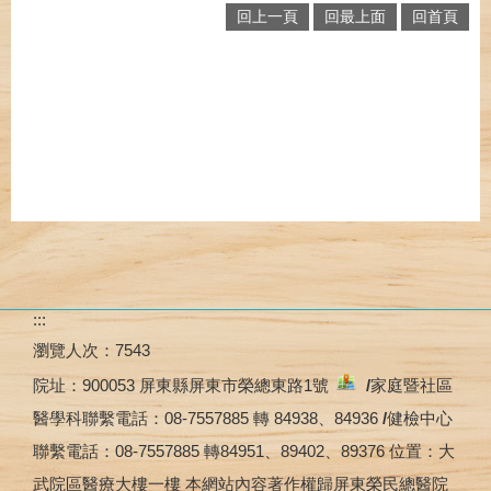
回上一頁
回最上面
回首頁
:::
瀏覽人次：
7543
院址：
900053 屏東縣屏東市榮總東路1號
/
家庭暨社區
醫學科聯繫電話：08-7557885 轉 84938、84936
/
健檢中心
聯繫電話：08-7557885 轉84951、89402、89376 位置：大
武院區醫療大樓一樓 本網站內容著作權歸屏東榮民總醫院