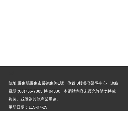
:::
院址
院址:屏東縣屏東市榮總東路1號 位置:3樓美容醫學中心 連絡
電話:(08)755-7885 轉 84330 本網站內容未經允許請勿轉載
複製、或做為其他商業用途。
更新日期：
115-07-29