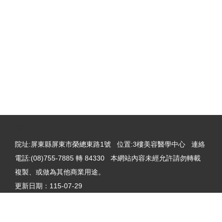
:::
院址
院址:屏東縣屏東市榮總東路1號 位置:3樓美容醫學中心 連絡
電話:(08)755-7885 轉 84330 本網站內容未經允許請勿轉載
複製、或做為其他商業用途。
更新日期：
115-07-29