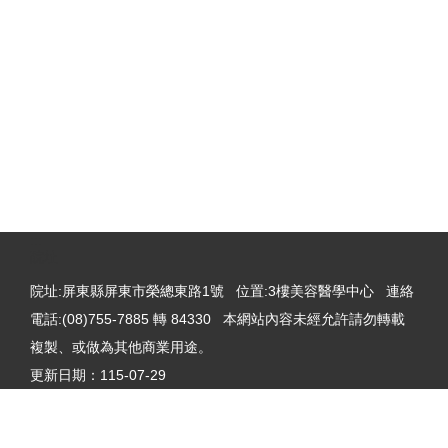
:::
院址
院址:屏東縣屏東市榮總東路1號 位置:3樓美容醫學中心 連絡
電話:(08)755-7885 轉 84330 本網站內容未經允許請勿轉載
複製、或做為其他商業用途。
更新日期：
115-07-29