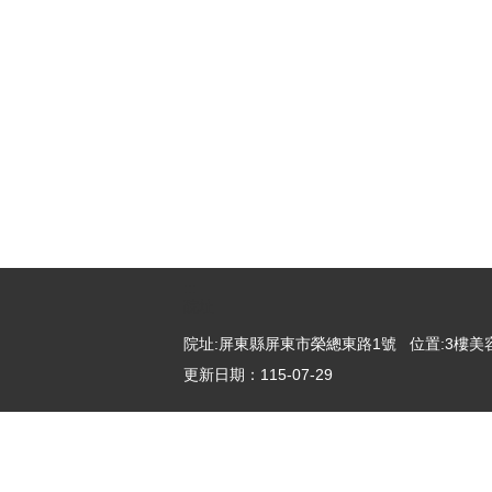
:::
院址
院址:屏東縣屏東市榮總東路1號 位置:3樓美容
更新日期：
115-07-29