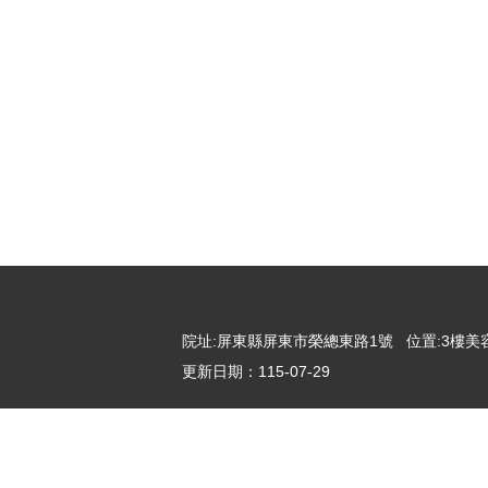
:::
院址
院址:屏東縣屏東市榮總東路1號 位置:3樓美容
更新日期：
115-07-29