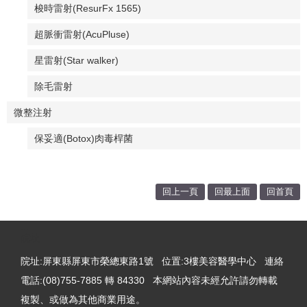
梭時雷射(ResurFx 1565)
超脈衝雷射(AcuPluse)
星雷射(Star walker)
除毛雷射
微整注射
保妥適(Botox)肉毒桿菌
回上一頁
回最上面
回首頁
:::
院址
院址:屏東縣屏東市榮總東路1號 位置:3樓美容醫學中心 連絡
電話:(08)755-7885 轉 84330 本網站內容未經允許請勿轉載
複製、或做為其他商業用途。