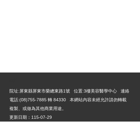
:::
院址
院址:屏東縣屏東市榮總東路1號 位置:3樓美容醫學中心 連絡
電話:(08)755-7885 轉 84330 本網站內容未經允許請勿轉載
複製、或做為其他商業用途。
更新日期：
115-07-29