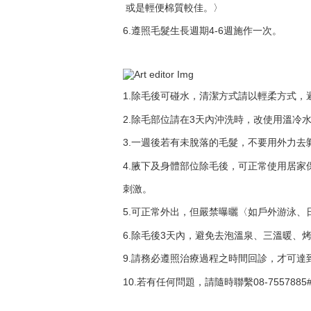
或是輕便棉質較佳。〉
6.遵照毛髮生長週期4-6週施作一次。
1.除毛後可碰水，清潔方式請以輕柔方式，
2.除毛部位請在3天內沖洗時，改使用溫冷
3.一週後若有未脫落的毛髮，不要用外力
4.腋下及身體部位除毛後，可正常使用居家
刺激。
5.可正常外出，但嚴禁曝曬〈如戶外游泳、
6.除毛後3天內，避免去泡溫泉、三溫暖、
9.請務必遵照治療過程之時間回診，才可達
10.若有任何問題，請隨時聯繫08-7557885