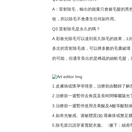
A：雷射除毛，輸出的能量只會被毛髮的黑
收，所以除毛不會產生任何副作用。
Q3.雷射除毛是永久的嗎？
A:彩衝光除毛可以達到長久除毛的效果，1次
多次的雷射除毛後，可以將多數的毛囊破壞
的可能，但通常長出的是稀疏的細軟毛髮，
1.皮膚病或懷孕等情形，治療前由醫師了解
2.治療前一週暫停去角質及長時間曝曬陽光下
3.治療前一週暫停使用含果酸及A酸等酸類保
4.如有光敏感、過敏體質(如:蕁麻疹或蟹足
5.除毛當日請穿著寬鬆衣服。〈腋下：細