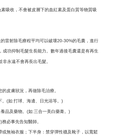
色素吸收，不會被皮層下的血紅素及蛋白質等物質吸
的雷射除毛療程平均可以破壞20-30%的毛囊，進行
，成功抑制毛髮生長能力。數年過後毛囊還是有再生
並非永遠不會再長出毛髮。
您的皮膚狀況，再做除毛治療。
。(如:打球、海邊、日光浴等。)
養品及藥物。(如:三合一美白藥膏。)
腫)務必事先告知醫師。
肩帶或無袖衣服；下半身：禁穿彈性襪及靴子，以寬鬆