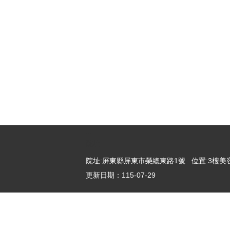
:::
院址
院址:屏東縣屏東市榮總東路1號 位置:3樓美容
更新日期：
115-07-29