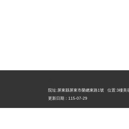
:::
院址
院址:屏東縣屏東市榮總東路1號 位置:3樓美容
更新日期：
115-07-29