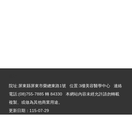
:::
院址
院址:屏東縣屏東市榮總東路1號 位置:3樓美容醫學中心 連絡
電話:(08)755-7885 轉 84330 本網站內容未經允許請勿轉載
複製、或做為其他商業用途。
更新日期：
115-07-29