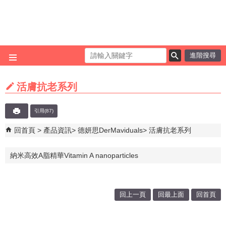
跳到主要內容區塊
進階搜尋
活膚抗老系列
引用(87)
回首頁
產品資訊
德妍思DerMaviduals
活膚抗老系列
納米高效A脂精華Vitamin A nanoparticles
回上一頁
回最上面
回首頁