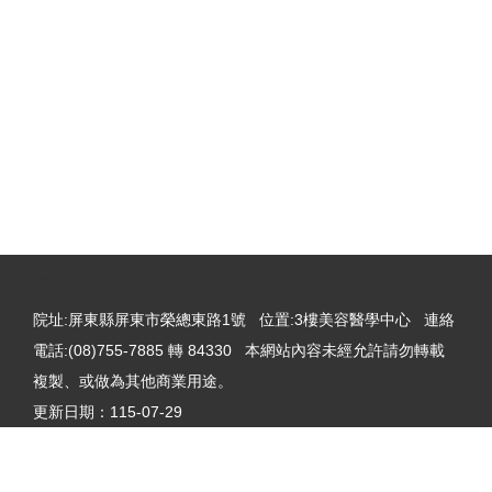
:::
院址
院址:屏東縣屏東市榮總東路1號 位置:3樓美容醫學中心 連絡
電話:(08)755-7885 轉 84330 本網站內容未經允許請勿轉載
複製、或做為其他商業用途。
更新日期：
115-07-29