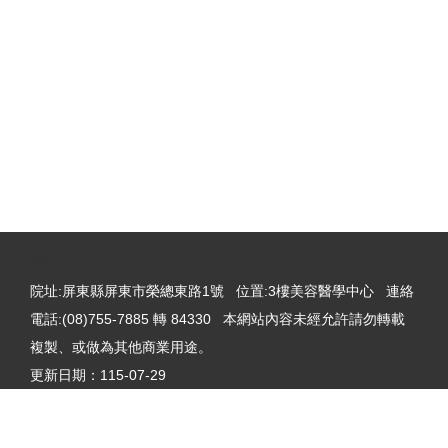
:::
院址
院址:屏東縣屏東市榮總東路1號 位置:3樓美容醫學中心 連絡
電話:(08)755-7885 轉 84330 本網站內容未經允許請勿轉載
複製、或做為其他商業用途。
更新日期：
115-07-29